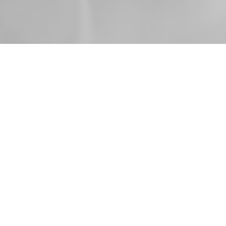
Zurück
06.12.2022
,
Yetis Hildisrieden -
Erfolgreiche
Saisonhälfte in der 2.
Liga