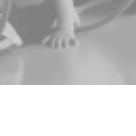
Zurück
04.09.2023
, Andrea Hüberli