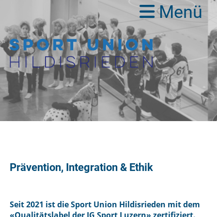
Menü
Prävention, Integration & Ethik
Seit 2021 ist die Sport Union Hildisrieden mit dem
«Qualitätslabel der IG Sport Luzern» zertifiziert.