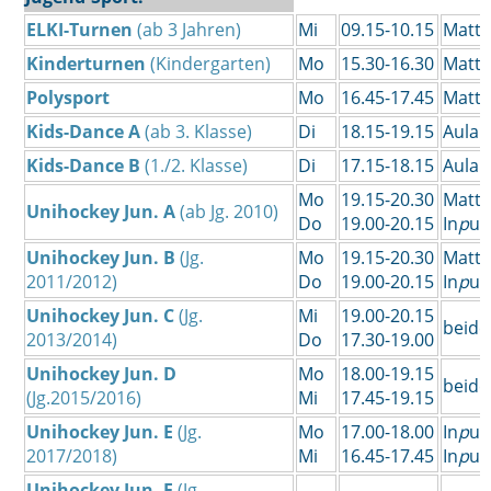
ELKI-Turnen
(ab 3 Jahren)
Mi
09.15-10.15
Matte
Kinderturnen
(Kindergarten)
Mo
15.30-16.30
Matte
Polysport
Mo
16.45-17.45
Matte
Kids-Dance A
(ab 3. Klasse)
Di
18.15-19.15
Aula
Kids-Dance B
(1./2. Klasse)
Di
17.15-18.15
Aula
Mo
19.15-20.30
Matte
Unihockey Jun. A
(ab Jg. 2010)
Do
19.00-20.15
In
p
ul
Unihockey Jun. B
(Jg.
Mo
19.15-20.30
Matte
2011/2012)
Do
19.00-20.15
In
p
ul
Unihockey Jun. C
(Jg.
Mi
19.00-20.15
beide
2013/2014)
Do
17.30-19.00
Unihockey Jun. D
Mo
18.00-19.15
beide
(Jg.2015/2016)
Mi
17.45-19.15
Unihockey Jun. E
(Jg.
Mo
17.00-18.00
In
p
ul
2017/2018)
Mi
16.45-17.45
In
p
ul
Unihockey Jun. F
(Jg.