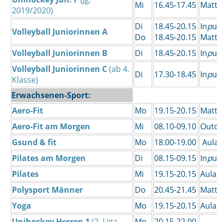
Mi
16.45-17.45
Matte
2019/2020)
Di
18.45-20.15
In
p
ul
Volleyball Juniorinnen A
Do
18.45-20.15
Matte
Volleyball Juniorinnen B
Di
18.45-20.15
In
p
ul
Volleyball Juniorinnen C
(ab 4.
Di
17.30-18.45
In
p
ul
Klasse)
Erwachsenen-Sport:
Aero-Fit
Mo
19.15-20.15
Matt
Aero-Fit am Morgen
Mi
08.10-09.10
Outd
Gsund & fit
Mo
18.00-19.00
Aula
Pilates am Morgen
Di
08.15-09.15
In
p
ul
Pilates
Mi
19.15-20.15
Aula
Polysport Männer
Do
20.45-21.45
Matte
Yoga
Mo
19.15-20.15
Aula
Unihockey Herren 1
(2. Liga
Mo
20.15-22.00